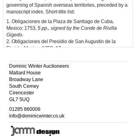
governing of Spanish overseas territories, preceded by a
manuscript index. Short-title list:
1. Obligaciones de la Plaza de Santiago de Cuba,
Mexico: 1753,
5 pp.
,
s
igned by the Conde de Rivilla
Gigedo.
2. Obligaciones del Presidio de San Augustin de la
Florida, Mexico: 1753,
17 pp.
3. Reglamento para la Guarnicion de la Plaza de
Valdivia, Lima: 1753,
13 pp.
Dominic Winter Auctioneers
4. Reglamento… Plazas de la Frontera de la
Mallard House
Concepcion, Valparaiso y Chiloe del Reyno de Chile, y
Broadway Lane
de las Islas Juan Fernandez. Lima: 1753,
12 pp.
South Cerney
5. Ordenanzas de la Compañia de Comercio... Ciudad de
Cirencester
Manila, Manila: 1755,
6 leaves.
GL7 5UQ
6. Ordenanza… en la Capital de Manila en el recivo,
estancia y tornabuelta de los sangleyes infieles que del
01285 860006
Reyno de China vengan a comerciar, Manila: 1756,
11
info@dominicwinter.co.uk
pp.
7. Maestros de Navios.... (sobre) Empleos, y los
Marineros, y Passageros…, Cadiz: [c.1755],
8 pp.